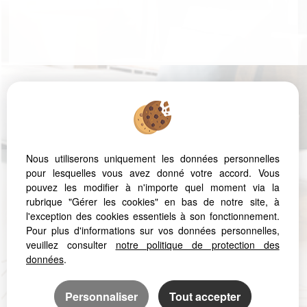
VICTOR HUGOMARQUEZ IMMOBILIER
23 Grand rue Jean Moulin
34000
MONTPELLIER
Phone:
04 67 66 12 13
Nous utiliserons uniquement les données personnelles
pour lesquelles vous avez donné votre accord. Vous
pouvez les modifier à n'importe quel moment via la
Legal Notice
Data protection policy
Manage cookies
rubrique "Gérer les cookies" en bas de notre site, à
l'exception des cookies essentiels à son fonctionnement.
Pour plus d'informations sur vos données personnelles,
veuillez consulter
notre politique de protection des
données
.
In order to offer consistent comfortable reading from your PC, tablet
or smartphone, our site automatically adapts to different types of
Personnaliser
Tout accepter
screens